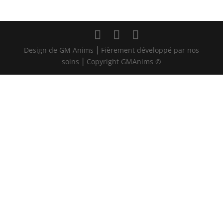
Design de GM Anims ⎮ Fièrement développé par nos
soins ⎮ Copyright GMAnims ©