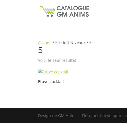
Accueil
/
Produit Niveaux
/
5
5
Voici le seul résultat
Etuve cocktail
Design de GM Anims ⎮ Fièrement développé p