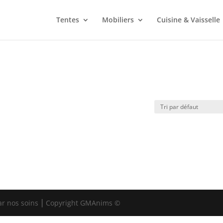
Tentes
Mobiliers
Cuisine & Vaisselle
ar nos soins ⎮ Copyright GMAnims ©