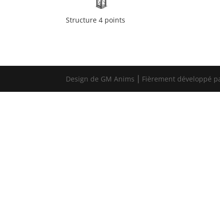
Structure 4 points
Design de GM Anims ⎮ Fièrement développé p