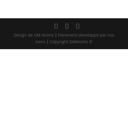
Design de GM Anims ⎮ Fièrement développé par nos
soins ⎮ Copyright GMAnims ©