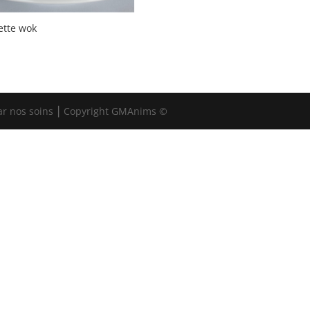
ette wok
ar nos soins ⎮ Copyright GMAnims ©