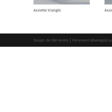
Assiette triangle
Assi
Design de GM Anims ⎮ Fièrement développé p