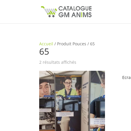
Accueil
/
Produit Pouces
/
65
65
2 résultats affichés
Ecra