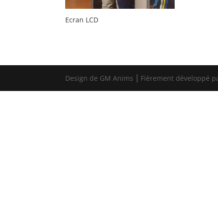
Ecran LCD
Design de GM Anims ⎮ Fièrement développé p