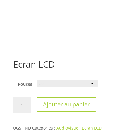
Ecran LCD
Pouces
quantité
Ajouter au panier
de
Ecran
LCD
UGS :
ND
Catégories :
AudioVisuel
,
Ecran LCD