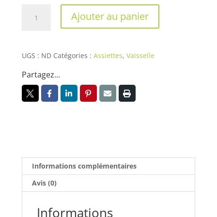
quantité
Ajouter au panier
de
Assiette
noire
UGS :
ND
Catégories :
Assiettes
,
Vaisselle
Partagez...
Informations complémentaires
Avis (0)
Informations