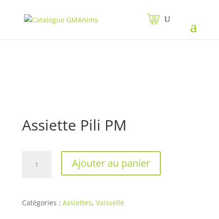
Assiette Pili PM
quantité
Ajouter au panier
de
Assiette
Pili
PM
Catégories :
Assiettes
,
Vaisselle