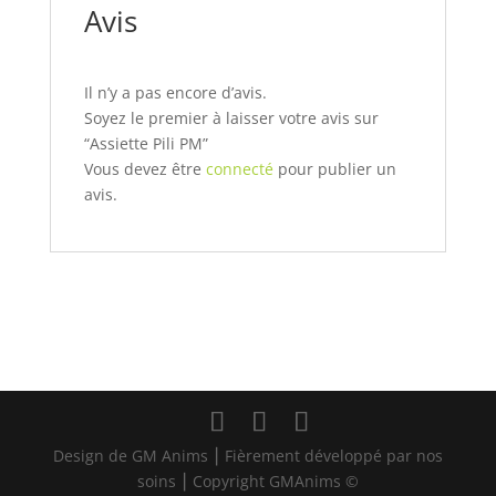
Avis
Il n’y a pas encore d’avis.
Soyez le premier à laisser votre avis sur
“Assiette Pili PM”
Vous devez être
connecté
pour publier un
avis.
Design de GM Anims ⎮ Fièrement développé par nos
soins ⎮ Copyright GMAnims ©