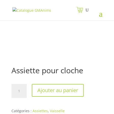
Assiette pour cloche
quantité
Ajouter au panier
de
Assiette
pour
cloche
Catégories :
Assiettes
,
Vaisselle