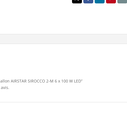
x
100
W
LED
 “Ballon AIRSTAR SIROCCO 2-M 6 x 100 W LED”
avis.