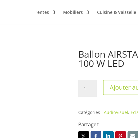
Tentes
Mobiliers
Cuisine & Vaisselle
Ballon AIRST
100 W LED
quantité
Ajouter a
de
Ballon
AIRSTAR
SIROCCO
Catégories :
AudioVisuel
,
Ecl
2-
Partagez...
M
6