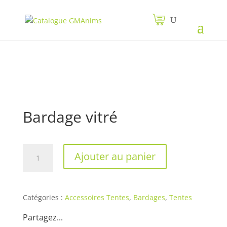
Bardage vitré
quantité
Ajouter au panier
de
Bardage
vitré
Catégories :
Accessoires Tentes
,
Bardages
,
Tentes
Partagez...