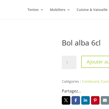
Tentes
Mobiliers
Cuisine & Vaisselle
Bol alba 6cl
quantité
Ajouter a
de
Bol
alba
6cl
Catégories :
Contenant
,
Cuis
Partagez...