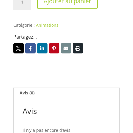
Ajouter au panier
de
Carabine
à
plomb
Catégorie :
Animations
Partagez...
Avis (0)
Avis
Il n’y a pas encore d’avis.