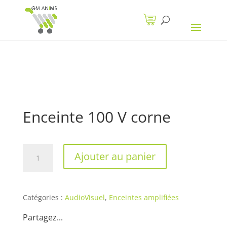
Enceinte 100 V corne
quantité
Ajouter au panier
de
Enceinte
100
V
Catégories :
AudioVisuel
,
Enceintes amplifiées
corne
Partagez...