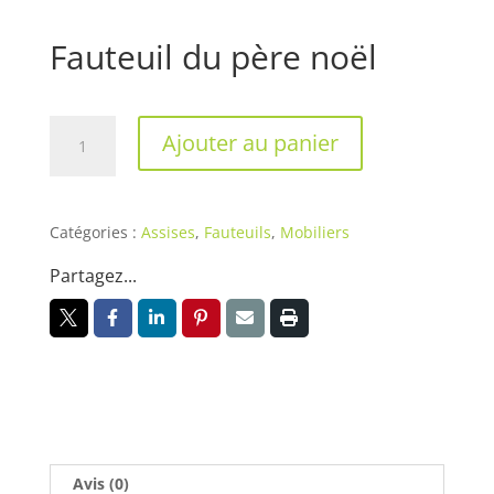
Fauteuil du père noël
quantité
Ajouter au panier
de
Fauteuil
du
père
Catégories :
Assises
,
Fauteuils
,
Mobiliers
noël
Partagez...
Avis (0)