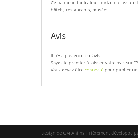
Ce panneau indicateur horizontal assure le
hôtels, restaurants, musées.
Avis
Il n’y a pas encore d’avis.
Soyez le premier à laisser votre avis sur “
Vous devez être
connecté
pour publier un 
Design de GM Anims ⎮ Fièrement développé p