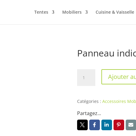
Tentes
Mobiliers
Cuisine & Vaisselle
Panneau indic
quantité
Ajouter a
de
Panneau
indicateur
et
Catégories :
Accessoires Mobi
porte
Partagez...
affiche