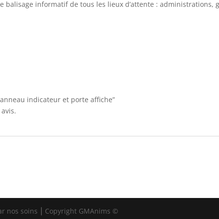
 balisage informatif de tous les lieux d’attente : administrations
Panneau indicateur et porte affiche”
avis.
ar nos soins ⎮ Copyright GMAnims ©