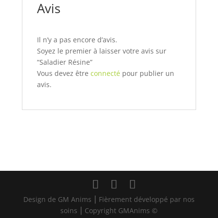
Avis
Il n’y a pas encore d’avis.
Soyez le premier à laisser votre avis sur
“Saladier Résine”
Vous devez être
connecté
pour publier un
avis.
Design de GM Anims ⎮ Fièrement développé par nos
soins ⎮ Copyright GMAnims ©