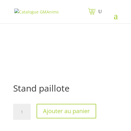
Stand paillote
quantité
Ajouter au panier
de
Stand
paillote