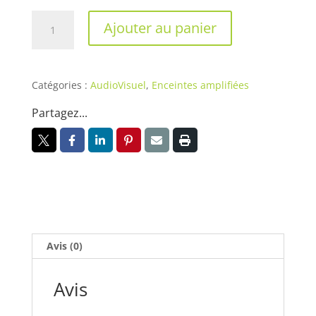
quantité
Ajouter au panier
de
X15
HiQ
Catégories :
AudioVisuel
,
Enceintes amplifiées
Partagez...
Avis (0)
Avis