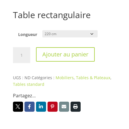
Table rectangulaire
Longueur
quantité
Ajouter au panier
de
Table
rectangulaire
UGS :
ND
Catégories :
Mobiliers
,
Tables & Plateaux
,
Tables standard
Partagez...